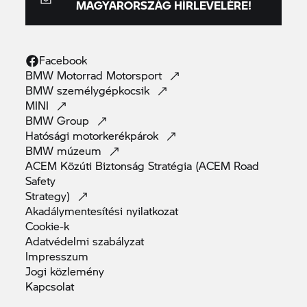
MAGYARORSZÁG HÍRLEVELÉRE!
Facebook
BMW Motorrad
Motorsport
BMW
személygépkocsik
MINI
BMW
Group
Hatósági
motorkerékpárok
BMW
múzeum
ACEM Közúti Biztonság Stratégia (ACEM Road
Safety
Strategy)
Akadálymentesítési
nyilatkozat
Cookie-k
Adatvédelmi
szabályzat
Impresszum
Jogi
közlemény
Kapcsolat