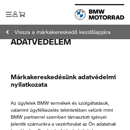
Vissza a márkakereskedő kezdőlapjára
ADATVÉDELEM
Márkakereskedésünk adatvédelmi
nyilatkozata
Az ügyfelek BMW termékek és szolgáltatások,
valamint ügyfélkezelés tekintetében velünk mint
BMW partnerrel szemben támasztott igényei
jelentik számunkra a vezérfonalat az Ön adatainak