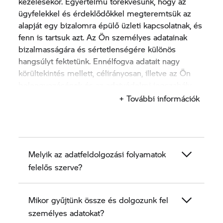
kezelésekor. Egyértelmű törekvésünk, hogy az
ügyfelekkel és érdeklődőkkel megteremtsük az
alapját egy bizalomra épülő üzleti kapcsolatnak, és
fenn is tartsuk azt. Az Ön személyes adatainak
bizalmasságára és sértetlenségére különös
hangsúlyt fektetünk. Ennélfogva adatait nagy
körültekintés mellett, célirányosan, illetve az Ön
beleegyezésének és az adatvédelmi jogszabály
rendelkezéseinek megfelelően dolgozzuk és
+ További információk
használjuk fel.
Ez az adatvédelmi nyilatkozat a következő
szakaszokban ismerteti, hogy a BMW Motorrad
Melyik az adatfeldolgozási folyamatok
Händler motorkereskedés BMW partnereként
hogyan gyűjtjük össze, dolgozzuk fel és használjuk
felelős szerve?
fel az ügyfelek és érdeklődök személyes adatait.
Mikor gyűjtünk össze és dolgozunk fel
személyes adatokat?