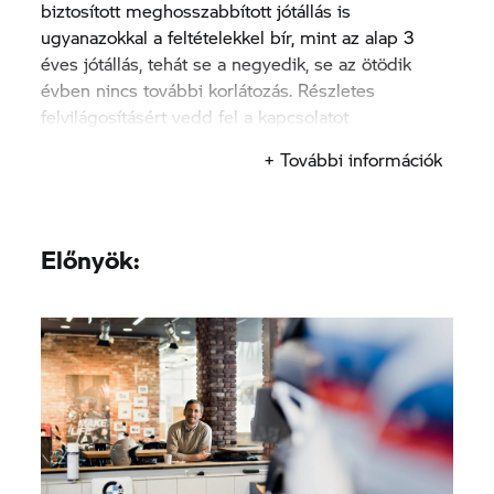
biztosított meghosszabbított jótállás is
ugyanazokkal a feltételekkel bír, mint az alap 3
éves jótállás, tehát se a negyedik, se az ötödik
évben nincs további korlátozás. Részletes
felvilágosításért vedd fel a kapcsolatot
márkakereskedéseink egyikével.
+ További információk
Előnyök: