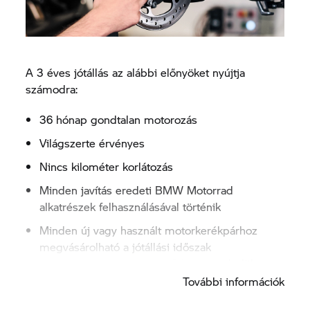
A 3 éves jótállás az alábbi előnyöket nyújtja
számodra:
36 hónap gondtalan motorozás
Világszerte érvényes
Nincs kilométer korlátozás
Minden javítás eredeti BMW Motorrad
alkatrészek felhasználásával történik
Minden új vagy használt motorkerékpárhoz
megvásárolható a jótállási időszak
megkezdésétől számított 3 hónapon belül.
További információk
Minden, a BMW jótállásban foglaltak alapján
jogosnak minősülő javítási igényre kiterjed akár