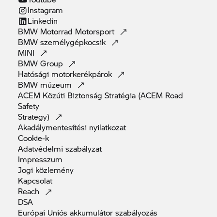
Instagram
Linkedin
BMW Motorrad
Motorsport
BMW
személygépkocsik
MINI
BMW
Group
Hatósági
motorkerékpárok
BMW
múzeum
ACEM Közúti Biztonság Stratégia (ACEM Road
Safety
Strategy)
Akadálymentesítési
nyilatkozat
Cookie-k
Adatvédelmi
szabályzat
Impresszum
Jogi
közlemény
Kapcsolat
Reach
DSA
Európai Uniós akkumulátor
szabályozás