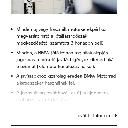
Minden új vagy használt motorkerékpárhoz
megvásárolható a jótállási időszak
megkezdésétől számított 3 hónapon belül.
Minden, a BMW jótállásban foglaltak alapján
jogosnak minősülő javítási igényre kiterjed akár
5 éven át (kilométerkorlátozás nélkül).
A javításokhoz kizárólag eredeti BMW Motorrad
alkatrészeket használnak fel.
A jogosultság továbbszáll az új tulajdonosra,
ami növeli az eladási árat.
Európa összes országában igénybe vehető.
További információk