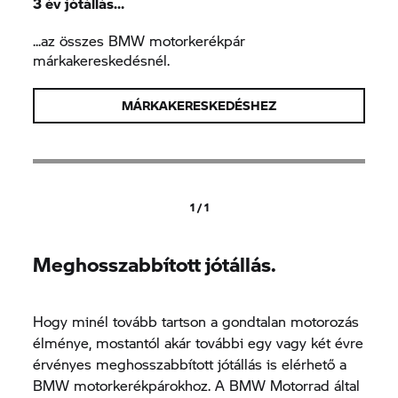
3 év jótállás…
...az összes BMW motorkerékpár
márkakereskedésnél.
MÁRKAKERESKEDÉSHEZ
1 / 1
Meghosszabbított jótállás.
Hogy minél tovább tartson a gondtalan motorozás
élménye, mostantól akár további egy vagy két évre
érvényes meghosszabbított jótállás is elérhető a
BMW motorkerékpárokhoz. A BMW Motorrad által