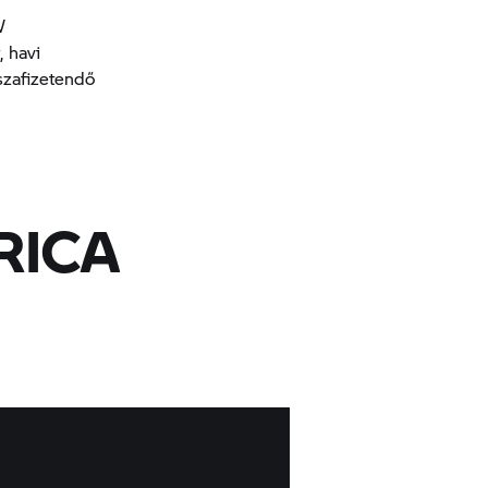
W
, havi
sszafizetendő
RICA