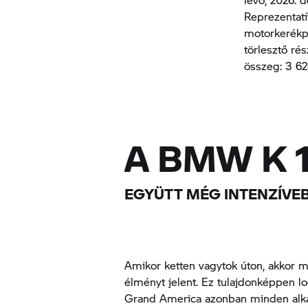
Reprezentatí
motorkerékpá
törlesztő ré
összeg: 3 62
A BMW K 
EGYÜTT MÉG INTENZÍVE
Amikor ketten vagytok úton, akkor 
élményt jelent. Ez tulajdonképpen l
Grand America azonban minden al