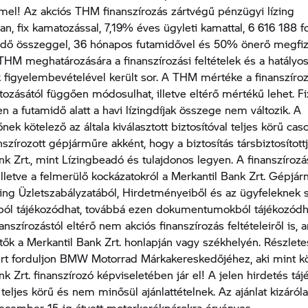
el! Az akciós THM finanszírozás zártvégű pénzügyi lízing
n, fix kamatozással, 7,19% éves ügyleti kamattal, 6 616 188 fo
endő összeggel, 36 hónapos futamidővel és 50% önerő megfiz
 THM meghatározására a finanszírozási feltételek és a hatályo
 figyelembevételével került sor. A THM mértéke a finanszíroz
áltozásától függően módosulhat, illetve eltérő mértékű lehet. 
n a futamidő alatt a havi lízingdíjak összege nem változik. A
ek kötelező az általa kiválasztott biztosítóval teljes körű casc
nszírozott gépjárműre akként, hogy a biztosítás társbiztosított
nk Zrt., mint Lízingbeadó és tulajdonos legyen. A finanszírozá
l, illetve a felmerülő kockázatokról a Merkantil Bank Zrt. Gépj
ing Üzletszabályzatából, Hirdetményeiből és az ügyfeleknek 
kból tájékozódhat, továbbá ezen dokumentumokból tájékozódh
anszírozástól eltérő nem akciós finanszírozás feltételeiről is,
ők a Merkantil Bank Zrt. honlapján vagy székhelyén. Részlete
ért forduljon BMW Motorrad Márkakereskedőjéhez, aki mint kö
k Zrt. finanszírozó képviseletében jár el! A jelen hirdetés táj
 teljes körű és nem minősül ajánlattételnek. Az ajánlat kizáról
december 15-ig átvett motorkerékpárokra érvényes.