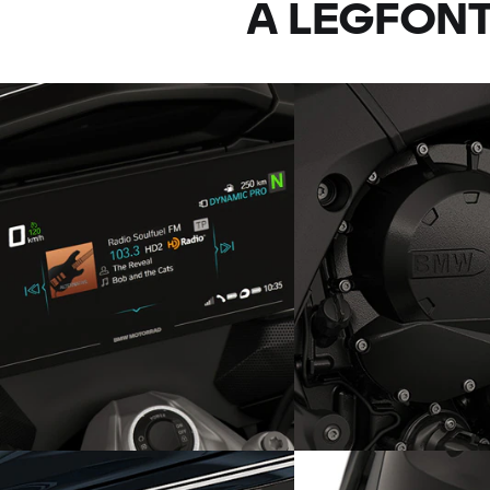
A LEGFON
Kiváló hangzásvilágot kínáló
Szuverén hathengere