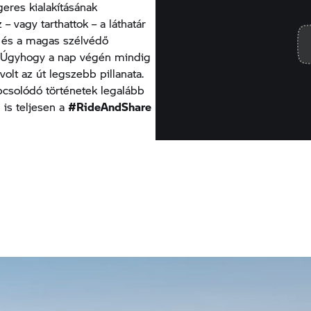
eres kialakításának
 vagy tarthattok – a láthatár
se és a magas szélvédő
k. Úgyhogy a nap végén mindig
volt az út legszebb pillanata.
pcsolódó történetek legalább
 is teljesen a
#RideAndShare