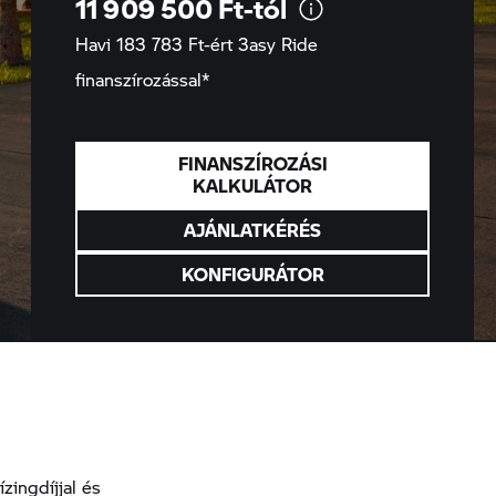
11 909 500
Ft-tól
Havi 183 783 Ft-ért
3asy Ride
finanszírozással*
FINANSZÍROZÁSI
KALKULÁTOR
AJÁNLATKÉRÉS
KONFIGURÁTOR
ingdíjjal és