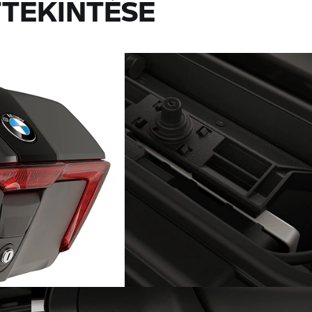
TEKINTÉSE
Integrált okostelefon-