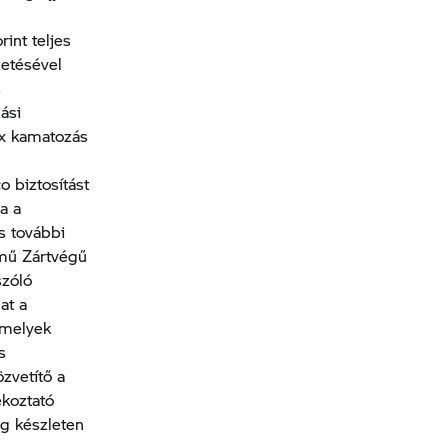
rint teljes
etésével
s
ási
Fix kamatozás
o biztosítást
ja a
s további
ármű Zártvégű
szóló
at a
 amelyek
s
zvetítő a
ékoztató
ag készleten