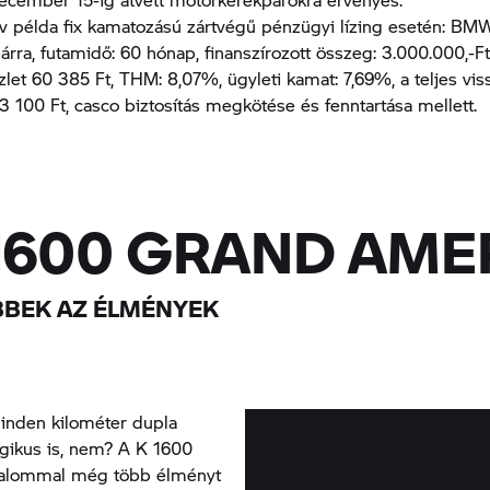
v példa fix kamatozású zártvégű pénzügyi lízing esetén: BM
rra, futamidő: 60 hónap, finanszírozott összeg: 3.000.000,-Ft
szlet 60 385 Ft, THM: 8,07%, ügyleti kamat: 7,69%, a teljes vi
3 100 Ft, casco biztosítás megkötése és fenntartása mellett.
1600 GRAND AME
BBEK AZ ÉLMÉNYEK
minden kilométer dupla
ogikus is, nem? A K 1600
kalommal még több élményt