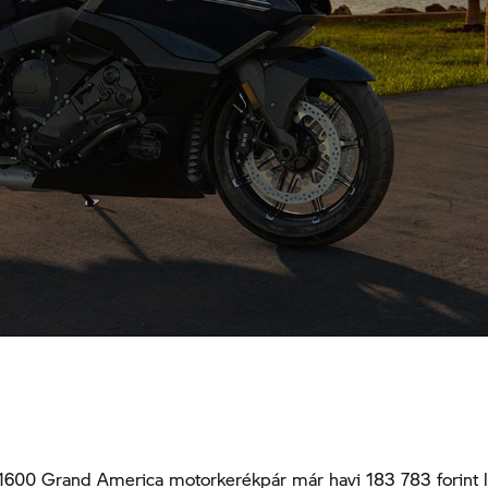
00 Grand America motorkerékpár már havi 183 783 forint líz