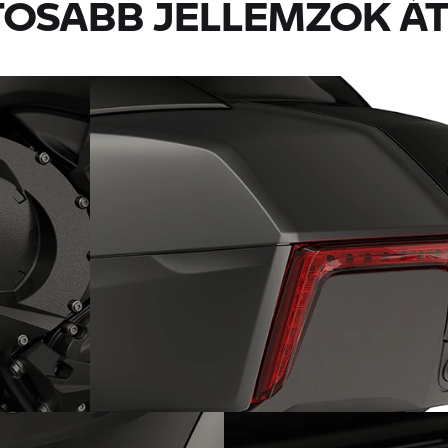
TOSABB JELLEMZŐK ÁT
s blokk
Praktikus topcase