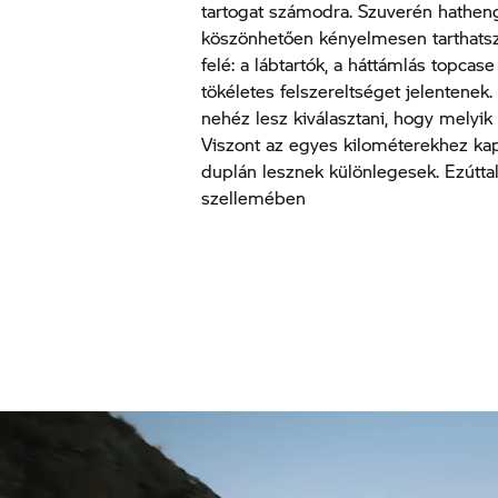
tartogat számodra. Szuverén hatheng
köszönhetően kényelmesen tarthatsz –
felé: a lábtartók, a háttámlás topca
tökéletes felszereltséget jelentene
nehéz lesz kiválasztani, hogy melyik 
Viszont az egyes kilométerekhez ka
duplán lesznek különlegesek. Ezúttal
szellemében