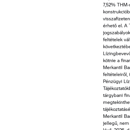
7,52% THM-m
konstrukcióba
visszafizet
érhető el. A
jogszabályok
feltételek v
következtébe
Lízingbevevőn
kötnie a fina
Merkantil Ba
feltételeirő
Pénzügyi Líz
Tájékoztató
tárgybani fin
megtekinthet
tájékoztatás
Merkantil Ban
jellegű, nem
lévő, 2026. 