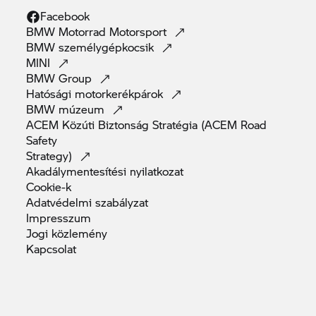
Facebook
BMW Motorrad
Motorsport
BMW
személygépkocsik
MINI
BMW
Group
Hatósági
motorkerékpárok
BMW
múzeum
ACEM Közúti Biztonság Stratégia (ACEM Road
Safety
Strategy)
Akadálymentesítési
nyilatkozat
Cookie-k
Adatvédelmi
szabályzat
Impresszum
Jogi
közlemény
Kapcsolat