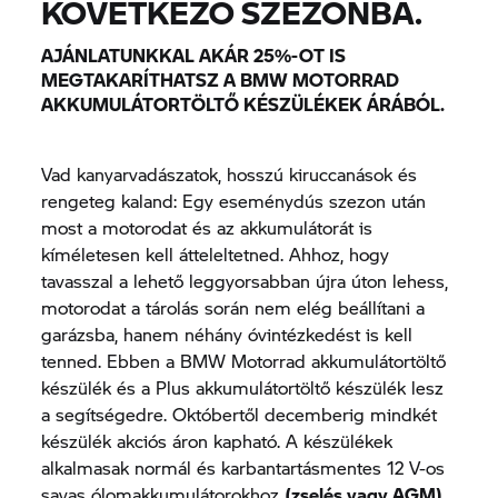
KÖVETKEZŐ SZEZONBA.
AJÁNLATUNKKAL AKÁR 25%-OT IS
MEGTAKARÍTHATSZ A BMW MOTORRAD
AKKUMULÁTORTÖLTŐ KÉSZÜLÉKEK ÁRÁBÓL.
Vad kanyarvadászatok, hosszú kiruccanások és
rengeteg kaland: Egy eseménydús szezon után
most a motorodat és az akkumulátorát is
kíméletesen kell átteleltetned. Ahhoz, hogy
tavasszal a lehető leggyorsabban újra úton lehess,
motorodat a tárolás során nem elég beállítani a
garázsba, hanem néhány óvintézkedést is kell
tenned. Ebben a BMW Motorrad akkumulátortöltő
készülék és a Plus akkumulátortöltő készülék lesz
a segítségedre. Októbertől decemberig mindkét
készülék akciós áron kapható. A készülékek
alkalmasak normál és karbantartásmentes 12 V-os
savas ólomakkumulátorokhoz
(zselés vagy AGM)
,