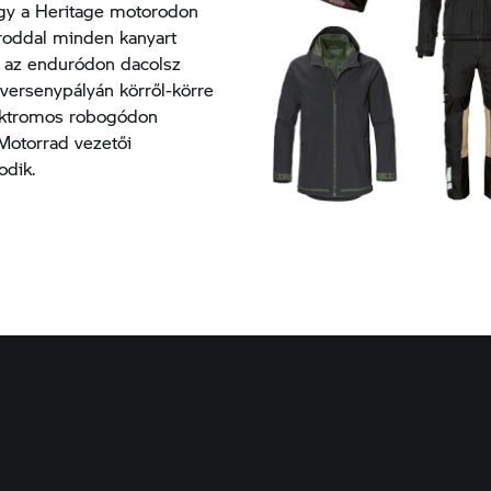
ogy a Heritage motorodon
roddal minden kanyart
, az enduródon dacolsz
 versenypályán körről-körre
lektromos robogódon
otorrad vezetői
odik.