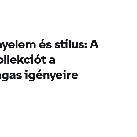
yelem és stílus: A
llekciót a
gas igényeire