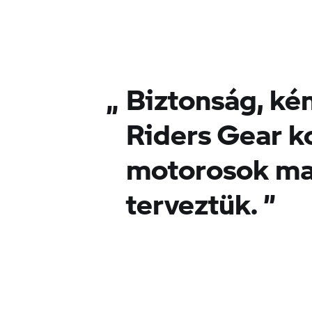
„
Biztonság, kén
Riders Gear ko
motorosok ma
terveztük.
”