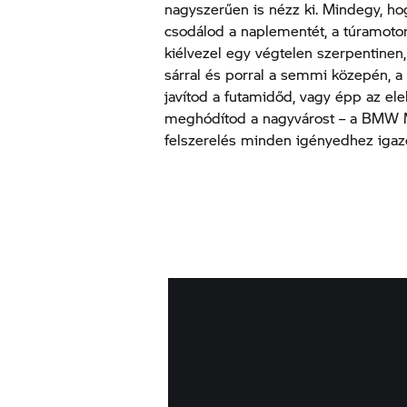
nagyszerűen is nézz ki. Mindegy, h
csodálod a naplementét, a túramoto
kiélvezel egy végtelen szerpentinen
sárral és porral a semmi közepén, a
javítod a futamidőd, vagy épp az e
meghódítod a nagyvárost – a BMW M
felszerelés minden igényedhez igaz