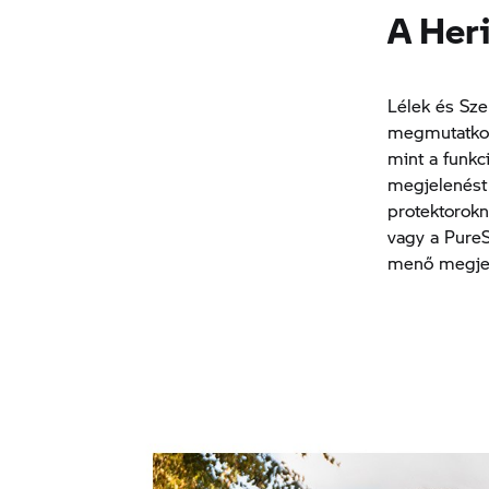
A Heri
Lélek és Sze
megmutatkozi
mint a funkc
megjelenést 
protektorokn
vagy a PureS
menő megjel