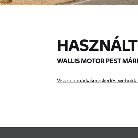
HASZNÁLT
WALLIS MOTOR PEST MÁR
Vissza a márkakereskedés webolda