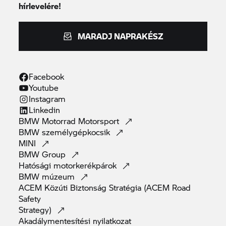
hírlevelére!
MARADJ NAPRAKÉSZ
Facebook
Youtube
Instagram
Linkedin
BMW Motorrad
Motorsport
BMW
személygépkocsik
MINI
BMW
Group
Hatósági
motorkerékpárok
BMW
múzeum
ACEM Közúti Biztonság Stratégia (ACEM Road
Safety
Strategy)
Akadálymentesítési
nyilatkozat