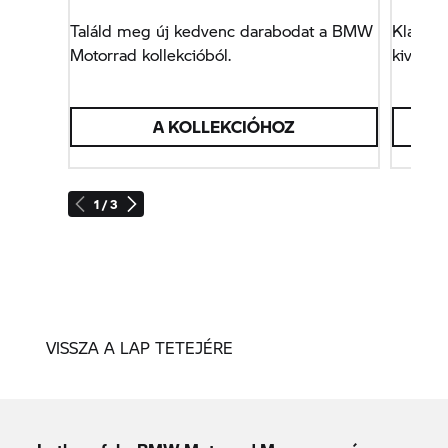
Találd meg új kedvenc darabodat a BMW
Klasszi
Motorrad kollekcióból.
kiváló 
A KOLLEKCIÓHOZ
1 / 3
VISSZA A LAP TETEJÉRE