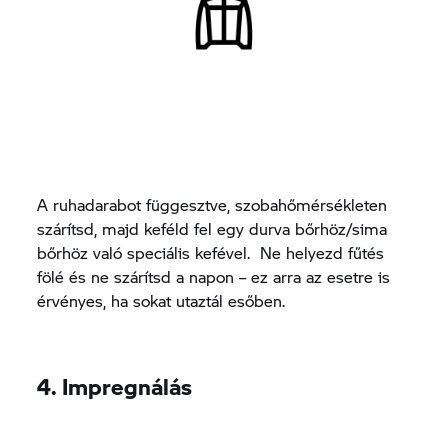
A ruhadarabot függesztve, szobahőmérsékleten
szárítsd, majd keféld fel egy durva bőrhöz/sima
bőrhöz való speciális kefével. Ne helyezd fűtés
fölé és ne szárítsd a napon – ez arra az esetre is
érvényes, ha sokat utaztál esőben.
4. Impregnálás