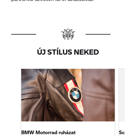
ÚJ STÍLUS NEKED
BMW Motorrad ruházat
Schwab