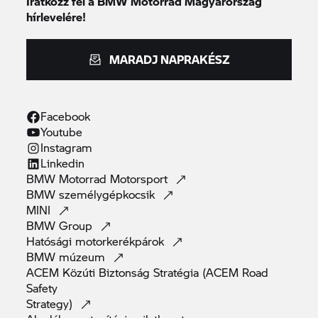
Iratkozz fel a BMW Motorrad Magyarország
hírlevelére!
MARADJ NAPRAKÉSZ
Facebook
Youtube
Instagram
Linkedin
BMW Motorrad
Motorsport
BMW
személygépkocsik
MINI
BMW
Group
Hatósági
motorkerékpárok
BMW
múzeum
ACEM Közúti Biztonság Stratégia (ACEM Road
Safety
Strategy)