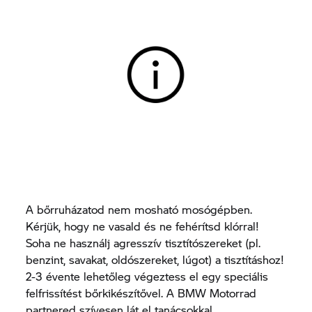
A bőrruházatod nem mosható mosógépben.
Kérjük, hogy ne vasald és ne fehérítsd klórral!
Soha ne használj agresszív tisztítószereket (pl.
benzint, savakat, oldószereket, lúgot) a tisztításhoz!
2-3 évente lehetőleg végeztess el egy speciális
felfrissítést bőrkikészítővel. A BMW Motorrad
partnered szívesen lát el tanácsokkal.