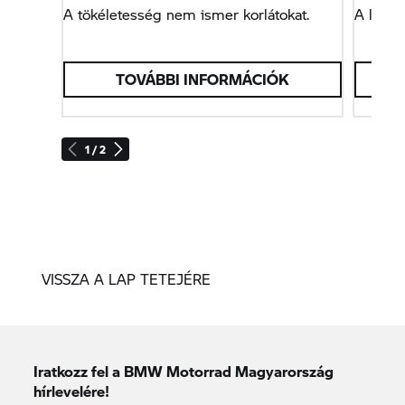
A tökéletesség nem ismer korlátokat.
A leggy
TOVÁBBI INFORMÁCIÓK
1 / 2
VISSZA A LAP TETEJÉRE
Iratkozz fel a BMW Motorrad Magyarország
hírlevelére!