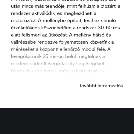
után nincs más teendője, mint felhúzni a cipzárt: a
rendszer aktiválódik, és megkezdheti a
motorozást. A mellénybe épített, testhez simuló
érzékelőknek köszönhetően a rendszer 30–60 ms
alatt felismeri az ütközést. A mellény hátsó és
vállrészébe rendezve folyamatosan közvetítik a
méréseket a központi ellenőrző modul felé. A
levegőkamrák 25 ms-on belül megtelnek a
modern sűrítettlevegő-tartály segítségével.
Maximális védelem – még a pislogásnál is
gyorsabb.
További információk