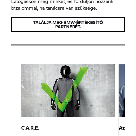
Látogasson meg minket, és forduljon hozzánk
bizalommal, ha tanácsra van szüksége.
TALÁLJA MEG BMW-ÉRTÉKESÍTŐ
PARTNERÉT.
C.A.R.E.
Az ÚJ 