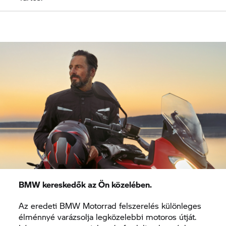
BMW kereskedők az Ön közelében.
Az eredeti BMW Motorrad felszerelés különleges
élménnyé varázsolja legközelebbi motoros útját.