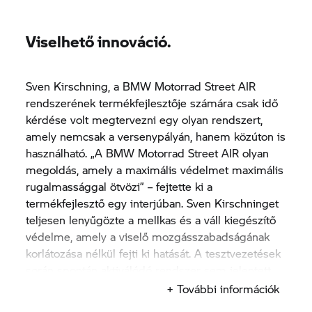
Viselhető innováció.
Sven Kirschning, a BMW Motorrad
Street AIR
rendszerének termékfejlesztője számára csak idő
kérdése volt megtervezni egy olyan rendszert,
amely nemcsak a versenypályán, hanem közúton is
használható. „A BMW Motorrad
Street AIR
olyan
megoldás, amely a maximális védelmet maximális
rugalmassággal ötvözi” – fejtette ki a
termékfejlesztő egy interjúban. Sven Kirschninget
teljesen lenyűgözte a mellkas és a váll kiegészítő
védelme, amely a viselő mozgásszabadságának
korlátozása nélkül fejti ki hatását. A tesztvezetések
során spontán aktiválódó rendszer sem jelentett
veszélyt.
+ További információk
„Azt kell szem előtt tartani, hogy a rendszer olyan