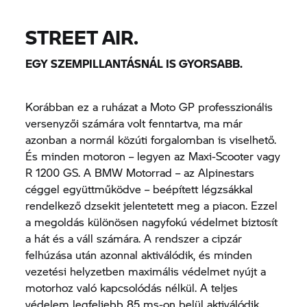
STREET AIR.
EGY SZEMPILLANTÁSNÁL IS GYORSABB.
Korábban ez a ruházat a Moto GP professzionális
versenyzői számára volt fenntartva, ma már
azonban a normál közúti forgalomban is viselhető.
És minden motoron – legyen az Maxi-Scooter vagy
R 1200 GS.
A BMW Motorrad – az Alpinestars
céggel együttműködve – beépített légzsákkal
rendelkező dzsekit jelentetett meg a piacon. Ezzel
a megoldás különösen nagyfokú védelmet biztosít
a hát és a váll számára. A rendszer a cipzár
felhúzása után azonnal aktiválódik, és minden
vezetési helyzetben maximális védelmet nyújt a
motorhoz való kapcsolódás nélkül. A teljes
védelem legfeljebb 85 ms-on belül aktiválódik.