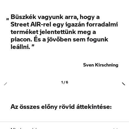
gyorsan működik, hogy bár a vezető észreveheti a
kioldást, aggodalomra nincs ok. Az ember
„
Büszkék vagyunk arra, hogy a
reakcióideje annyira lassú, hogy nyugodtan lehet
Street AIR-
rel egy igazán forradalmi
folytatni a motorozást.” A jövőben az adott
terméket jelentettünk meg a
területre vonatkozó termékportfólió-bővülés
piacon. És a jövőben sem fogunk
könnyen elképzelhető.
leállni. ”
Sven Kirschning
1 / 6
Az összes előny rövid áttekintése: