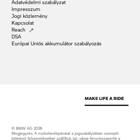
Adatvédelmi
szabályzat
Impresszum
Jogi
közlemény
Kapcsolat
Reach
DSA
Európai Uniós akkumulátor
szabályozás
© BMW AG 2026
Megjegyzés: A motorkerékpárokat a jogszabályokban szereplő
kötelező felszerelésekkel szállítjuk (pl.: sárga fényvisszaverők a