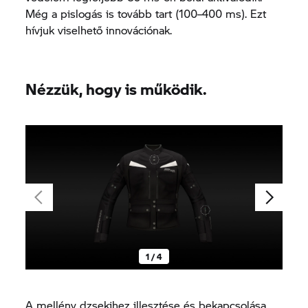
Még a pislogás is tovább tart (100–400 ms). Ezt
hívjuk viselhető innovációnak.
Nézzük, hogy is működik.
1 / 4
A mellény dzsekihez illesztése és bekapcsolása