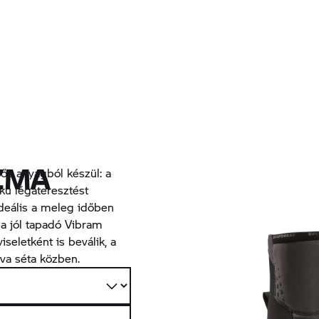
IZMA
ős anyagból készül: a
kú légáteresztést
ideális a meleg időben
 a jól tapadó Vibram
seletként is beválik, a
va séta közben.