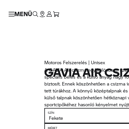
MENÜ
Motoros Felszerelés | Unisex
GAVIA AIR CS
A GAVIA Air csizma egy különösen szell
speciális bélés és a külső anyag nagy fo
biztosít. Ennek köszönhetően a csizma 
tett túrákhoz. A könnyű középtalpnak és
külső talpnak köszönhetően hétköznapi vi
sportcipőkéhez hasonló kényelmet nyújt
SZÍN
MÉRET