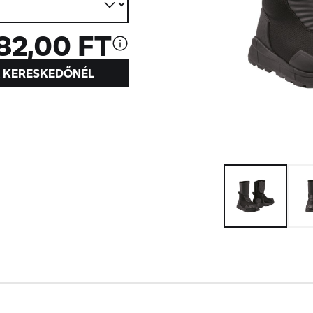
82,00 FT
A KERESKEDŐNÉL