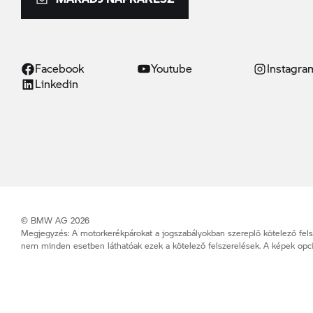
Facebook
Youtube
Instagra
Linkedin
© BMW AG 2026
Megjegyzés: A motorkerékpárokat a jogszabályokban szereplő kötelező felszer
nem minden esetben láthatóak ezek a kötelező felszerelések. A képek opcion