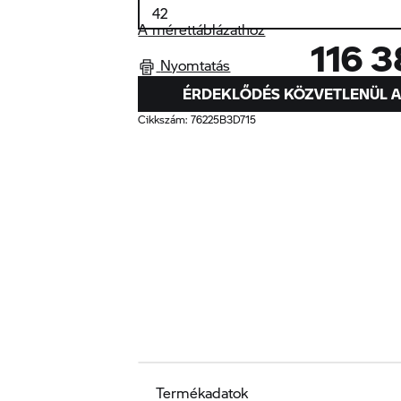
A mérettáblázathoz
116 3
Nyomtatás
ÉRDEKLŐDÉS KÖZVETLENÜL 
Cikkszám:
76225B3D715
Termékadatok