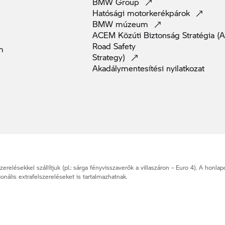
BMW
Group
Hatósági
motorkerékpárok
BMW
múzeum
ACEM Közúti Biztonság Stratégia 
Road Safety
m
Strategy)
Akadálymentesítési
nyilatkozat
elésekkel szállítjuk (pl.: sárga fényvisszaverők a villaszáron – Euro 4). A honl
ális extrafelszereléseket is tartalmazhatnak.