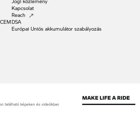
Jogi
közlemény
Kapcsolat
Reach
(ACEM
DSA
Európai Uniós akkumulátor
szabályozás
apon található képeken és videókban