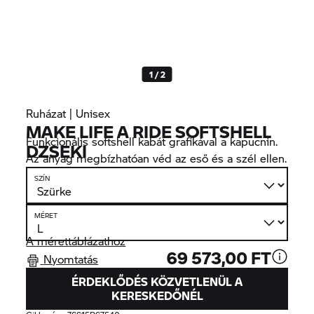
1 / 2
Ruházat | Unisex
MAKE LIFE A RIDE SOFTSHELL
Funkcionális softshell kabát grafikával a kapucnin.
DZSEKI
Az anyag megbízhatóan véd az eső és a szél ellen.
SZÍN
MÉRET
A mérettáblázathoz
69 573,00 FT
Nyomtatás
ÉRDEKLŐDÉS KÖZVETLENÜL A
KERESKEDŐNÉL