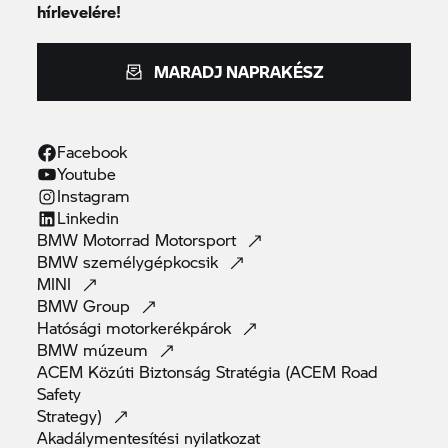
hírlevelére!
MARADJ NAPRAKÉSZ
Facebook
Youtube
Instagram
Linkedin
BMW Motorrad
Motorsport
BMW
személygépkocsik
MINI
BMW
Group
Hatósági
motorkerékpárok
BMW
múzeum
ACEM Közúti Biztonság Stratégia (ACEM Road
Safety
Strategy)
Akadálymentesítési
nyilatkozat