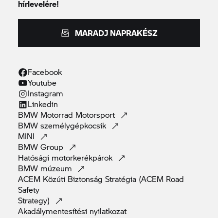
hírlevelére!
MARADJ NAPRAKÉSZ
Facebook
Youtube
Instagram
Linkedin
BMW Motorrad
Motorsport
BMW
személygépkocsik
MINI
BMW
Group
Hatósági
motorkerékpárok
BMW
múzeum
ACEM Közúti Biztonság Stratégia (ACEM Road
Safety
Strategy)
Akadálymentesítési
nyilatkozat