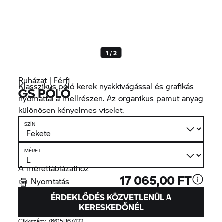
1 / 2
Ruházat | Férfi
Klasszikus póló kerek nyakkivágással és grafikás
GS PÓLÓ
nyomattal a mellrészen. Az organikus pamut anyag
különösen kényelmes viselet.
SZÍN
MÉRET
A mérettáblázathoz
17 065,00 FT
Nyomtatás
ÉRDEKLŐDÉS KÖZVETLENÜL A
KERESKEDŐNÉL
Cikkszám:
76615B67422