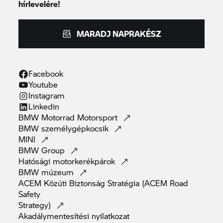
hírlevelére!
MARADJ NAPRAKÉSZ
Facebook
Youtube
Instagram
Linkedin
BMW Motorrad
Motorsport
BMW
személygépkocsik
MINI
BMW
Group
Hatósági
motorkerékpárok
BMW
múzeum
ACEM Közúti Biztonság Stratégia (ACEM Road
Safety
Strategy)
Akadálymentesítési
nyilatkozat