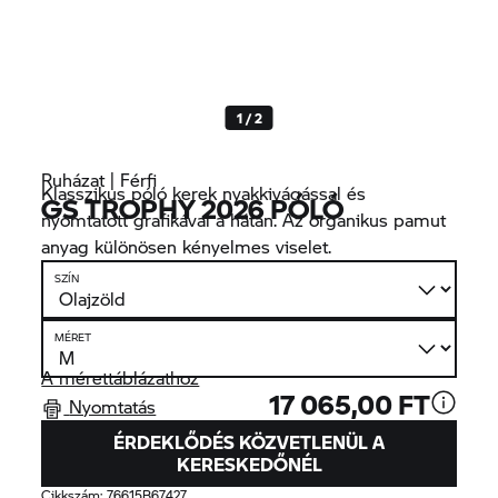
1 / 2
Ruházat | Férfi
Klasszikus póló kerek nyakkivágással és
GS TROPHY
2026 PÓLÓ
nyomtatott grafikával a hátán. Az organikus pamut
anyag különösen kényelmes viselet.
SZÍN
MÉRET
A mérettáblázathoz
17 065,00 FT
Nyomtatás
ÉRDEKLŐDÉS KÖZVETLENÜL A
KERESKEDŐNÉL
Cikkszám:
76615B67427