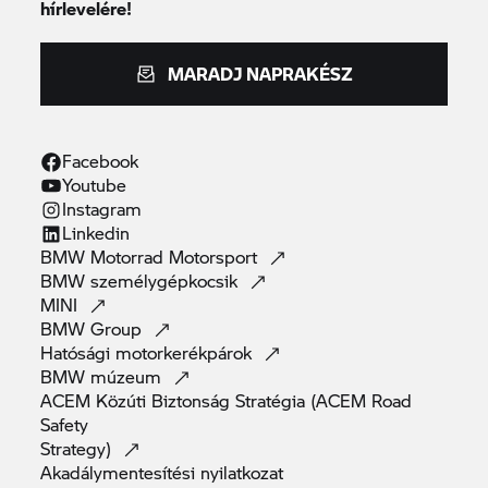
hírlevelére!
MARADJ NAPRAKÉSZ
Facebook
Youtube
Instagram
Linkedin
BMW Motorrad
Motorsport
BMW
személygépkocsik
MINI
BMW
Group
Hatósági
motorkerékpárok
BMW
múzeum
ACEM Közúti Biztonság Stratégia (ACEM Road
Safety
Strategy)
Akadálymentesítési
nyilatkozat