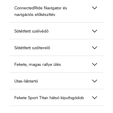
ConnectedRide Navigator és
navigációs előkészítés
Sötétített szélvédő
Sötétített szélterelő
Fekete, magas rallye ülés
Utas-lábtartó
Fekete Sport Titan hátsó kipufogódob