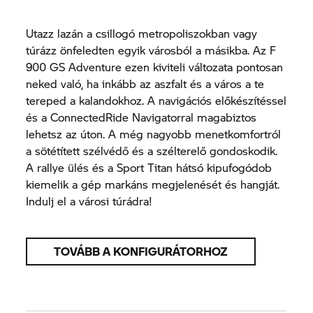
Utazz lazán a csillogó metropoliszokban vagy
túrázz önfeledten egyik városból a másikba. Az F
900 GS Adventure ezen kiviteli változata pontosan
neked való, ha inkább az aszfalt és a város a te
tereped a kalandokhoz. A navigációs előkészítéssel
és a ConnectedRide Navigatorral magabiztos
lehetsz az úton. A még nagyobb menetkomfortról
a sötétített szélvédő és a szélterelő gondoskodik.
A rallye ülés és a Sport Titan hátsó kipufogódob
kiemelik a gép markáns megjelenését és hangját.
Indulj el a városi túrádra!
TOVÁBB A KONFIGURÁTORHOZ