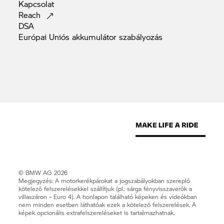
Kapcsolat
Reach
DSA
Európai Uniós akkumulátor
szabályozás
© BMW AG 2026
Megjegyzés: A motorkerékpárokat a jogszabályokban szereplő
kötelező felszerelésekkel szállítjuk (pl.: sárga fényvisszaverők a
villaszáron – Euro 4). A honlapon található képeken és videókban
nem minden esetben láthatóak ezek a kötelező felszerelések. A
képek opcionális extrafelszereléseket is tartalmazhatnak.