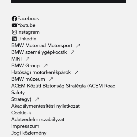
Facebook
Youtube
Instagram
Linkedin
BMW Motorrad
Motorsport
BMW
személygépkocsik
MINI
BMW
Group
Hatósági
motorkerékpárok
BMW
múzeum
ACEM Közúti Biztonság Stratégia (ACEM Road
Safety
Strategy)
Akadálymentesítési
nyilatkozat
Cookie-k
Adatvédelmi
szabályzat
Impresszum
Jogi
közlemény