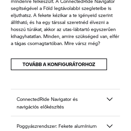
mindenre felkészült. A ConnectedRide Navigator
segítségével a Föld legtávolabbi szegleteibe is
eljuthatsz. A fekete kézikar a te igényeid szerint
állítható, és ha egy társsal szeretnéd élvezni a
hosszú túrákat, akkor az utas-lábtartó egyszerűen
kihagyhatatlan. Minden, amire szükséged van, elfér
a tágas csomagtartóban. Mire vársz még?
TOVÁBB A KONFIGURÁTORHOZ
ConnectedRide Navigator és
navigációs előkészítés
Poggyászrendszer: Fekete alumínium