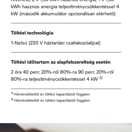
kWh hasznos energia teljesítménycsökkentéssel 4
kW (második akkumulátor opcionálisan elérhető)
Töltési technológia
1-fázísú (230 V háztartási csatlakozóaljzat)
Töltési időtartam az alapfelszereltség esetén
2 óra 40 perc 20%-ról 80%-ra 90 perc 20%-ról
2)
80%-ra teljesítménycsökkentéssel 4 kW
1)
Hőmérséklettől és töltési kapacitástól függően
2)
Hőmérséklettől és töltési kapacitástól függően