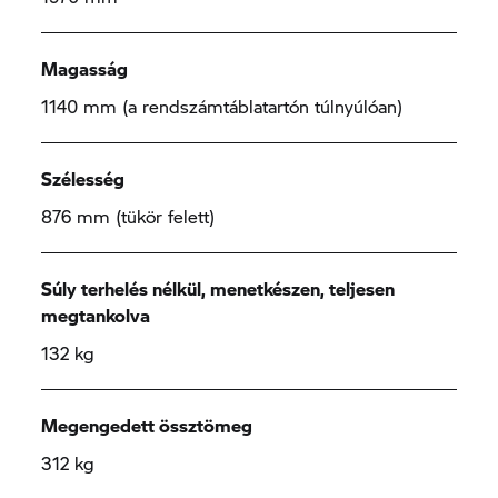
Magasság
1140 mm (a rendszámtáblatartón túlnyúlóan)
Szélesség
876 mm (tükör felett)
Súly terhelés nélkül, menetkészen, teljesen
megtankolva
132 kg
Megengedett össztömeg
312 kg