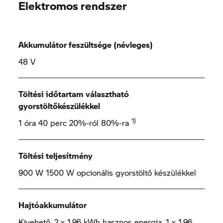
Elektromos rendszer
Akkumulátor feszültsége (névleges)
48 V
Töltési időtartam választható
gyorstöltőkészülékkel
1)
1 óra 40 perc 20%-ról 80%-ra
Töltési teljesítmény
900 W 1500 W opcionális gyorstöltő készülékkel
Hajtóakkumulátor
Kivehető, 2 x 1,96 kWh hasznos energia, 1 x 1,96