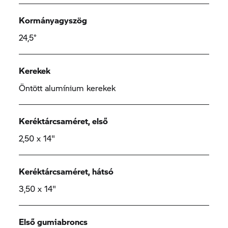
Kormányagyszög
24,5°
Kerekek
Öntött alumínium kerekek
Keréktárcsaméret, első
2,50 x 14"
Keréktárcsaméret, hátsó
3,50 x 14"
Első gumiabroncs