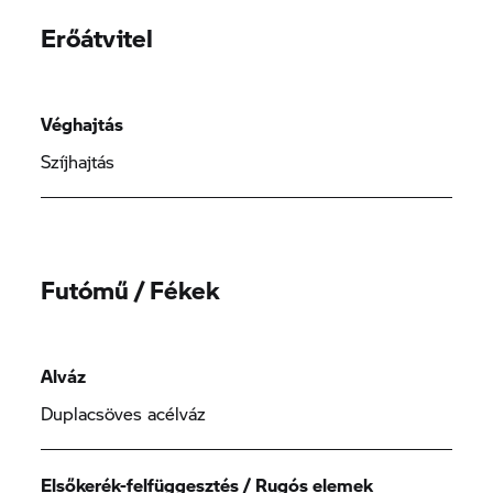
Erőátvitel
Véghajtás
Szíjhajtás
Futómű / Fékek
Alváz
Duplacsöves acélváz
Elsőkerék-felfüggesztés / Rugós elemek