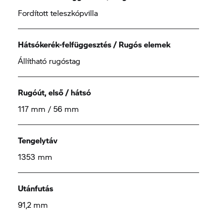
Fordított teleszkópvilla
Hátsókerék-felfüggesztés / Rugós elemek
Állítható rugóstag
Rugóút, első / hátsó
117 mm / 56 mm
Tengelytáv
1353 mm
Utánfutás
91,2 mm