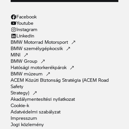
Facebook
Youtube
Instagram
Linkedin
BMW Motorrad
Motorsport
BMW
személygépkocsik
MINI
BMW
Group
Hatósági
motorkerékpárok
BMW
múzeum
ACEM Közúti Biztonság Stratégia (ACEM Road
Safety
Strategy)
Akadálymentesítési
nyilatkozat
Cookie-k
Adatvédelmi
szabályzat
Impresszum
Jogi
közlemény