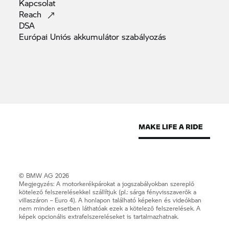
Kapcsolat
Reach
DSA
Európai Uniós akkumulátor
szabályozás
© BMW AG 2026
Megjegyzés: A motorkerékpárokat a jogszabályokban szereplő
kötelező felszerelésekkel szállítjuk (pl.: sárga fényvisszaverők a
villaszáron – Euro 4). A honlapon található képeken és videókban
nem minden esetben láthatóak ezek a kötelező felszerelések. A
képek opcionális extrafelszereléseket is tartalmazhatnak.