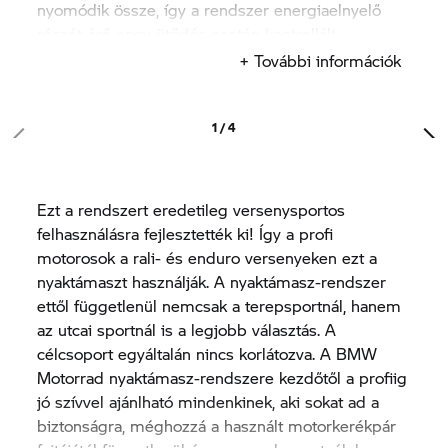
nyomódik össze, így a rendszer energiaelnyelő
részét érő nagy ütődés esetén kontrollált
törésirányokba osztja el az energiát.
+ További információk
Az eszköz kimagasló hatékonysága annak
köszönhető, hogy a felsőtestre adja át azokat az
erőket, amelyek eredetileg a fejet érnék a
1 / 4
jellemzően sérüléssel járó balesetek alkalmával.
Így tehermentesíti a nyaki gerinc szelvényeit.
A kiváló minőségű és könnyű anyagoknak – mint
Ezt a rendszert eredetileg versenysportos
pl. a karbon és a Kevlár – a nyaktámasz-rendszer
felhasználásra fejlesztették ki! Így a profi
súlya kicsi, így kényelmes a viselése. A fej
motorosok a rali- és enduro versenyeken ezt a
veszélyes mértékű elbillenésének megelőzése
nyaktámaszt használják. A nyaktámasz-rendszer
érdekében kis mértékben minden irányban
ettől függetlenül nemcsak a terepsportnál, hanem
korlátozza a fej szabad mozgását. Ettől függetlenül
az utcai sportnál is a legjobb választás. A
a motorozás élményéhez szükséges minden
célcsoport egyáltalán nincs korlátozva. A BMW
mozdulat végrehajtható, és nincs korlátozva a
Motorrad nyaktámasz-rendszere kezdőtől a profiig
látómező sem. Hamar meg lehet szokni, nem
jó szívvel ajánlható mindenkinek, aki sokat ad a
zavarja a motorozást. A BMW Motorrad
biztonságra, méghozzá a használt motorkerékpár
nyaktámasz-rendszert hosszabb utak, nagyobb