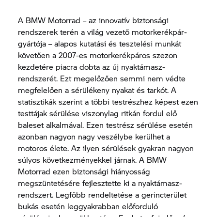
A BMW Motorrad – az innovatív biztonsági
rendszerek terén a világ vezető motorkerékpár-
gyártója – alapos kutatási és tesztelési munkát
követően a 2007-es motorkerékpáros szezon
kezdetére piacra dobta az új nyaktámasz-
rendszerét. Ezt megelőzően semmi nem védte
megfelelően a sérülékeny nyakat és tarkót. A
statisztikák szerint a többi testrészhez képest ezen
testtájak sérülése viszonylag ritkán fordul elő
baleset alkalmával. Ezen testrész sérülése esetén
azonban nagyon nagy veszélybe kerülhet a
motoros élete. Az ilyen sérülések gyakran nagyon
súlyos következményekkel járnak. A BMW
Motorrad ezen biztonsági hiányosság
megszüntetésére fejlesztette ki a nyaktámasz-
rendszert. Legfőbb rendeltetése a gerincterület
bukás esetén leggyakrabban előforduló