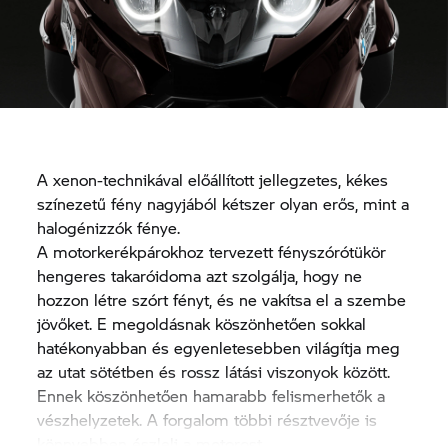
A xenon-technikával előállított jellegzetes, kékes
színezetű fény nagyjából kétszer olyan erős, mint a
halogénizzók fénye.
A motorkerékpárokhoz tervezett fényszórótükör
hengeres takaróidoma azt szolgálja, hogy ne
hozzon létre szórt fényt, és ne vakítsa el a szembe
jövőket. E megoldásnak köszönhetően sokkal
hatékonyabban és egyenletesebben világítja meg
az utat sötétben és rossz látási viszonyok között.
Ennek köszönhetően hamarabb felismerhetők a
vészhelyzetek. A forgalom többi résztvevője is
könnyebben észleli a motorost.