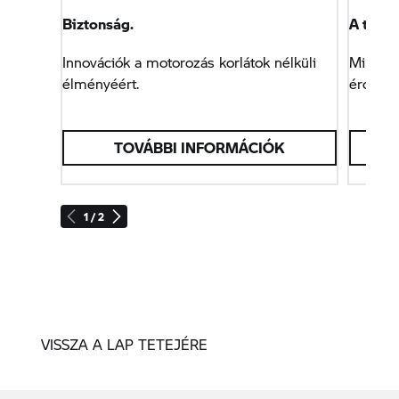
Biztonság.
A techn
Innovációk a motorozás korlátok nélküli
Minden,
élményéért.
érdeme
TOVÁBBI INFORMÁCIÓK
1 / 2
VISSZA A LAP TETEJÉRE