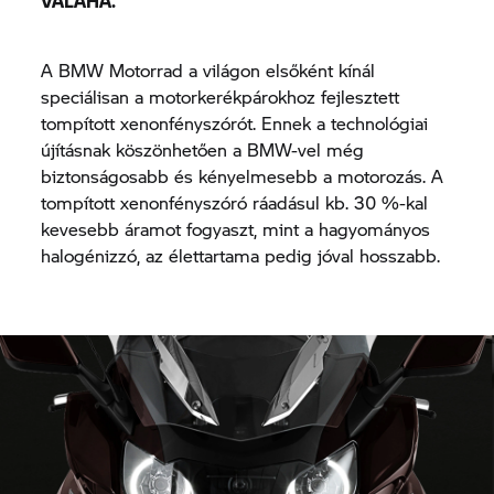
VALAHA.
A BMW Motorrad a világon elsőként kínál
speciálisan a motorkerékpárokhoz fejlesztett
tompított xenonfényszórót. Ennek a technológiai
újításnak köszönhetően a BMW-vel még
biztonságosabb és kényelmesebb a motorozás. A
tompított xenonfényszóró ráadásul kb. 30 %-kal
kevesebb áramot fogyaszt, mint a hagyományos
halogénizzó, az élettartama pedig jóval hosszabb.