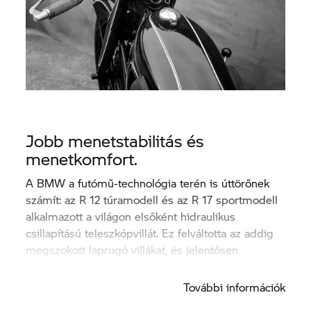
Jobb menetstabilitás és
menetkomfort.
A BMW a futómű-technológia terén is úttörőnek
számít: az R 12 túramodell és az R 17 sportmodell
alkalmazott a világon elsőként hidraulikus
csillapítású teleszkópvillát. Ez felváltotta az addig
megszokott laprugó villákat, és jelentősen
hozzájárult a jobb menetstabilitáshoz és -
komforthoz.
További információk