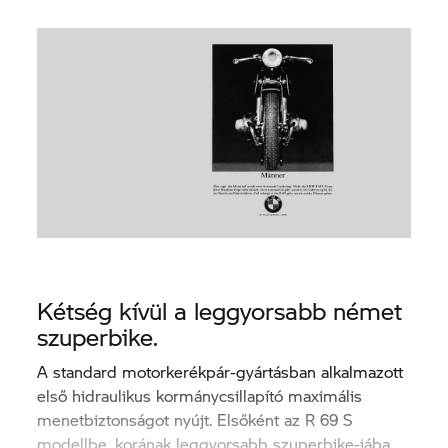
Kétség kívül a leggyorsabb német
szuperbike.
A standard motorkerékpár-gyártásban alkalmazott
első hidraulikus kormánycsillapító maximális
menetbiztonságot nyújt. Elsőként az R 69 S
modellbe, korának leggyorsabb szuperbike-jába