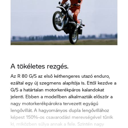
A tökéletes rezgés.
Az R 80 G/S az első kéthengeres utazó enduro,
ezáltal egy új szegmens alapítója is. Ettől kezdve a
G/S a határtalan motorkerékpáros kalandokat
jelenti. Ebben a modellben alkalmazták először a
nagy motorkerékpárokra tervezett egyágú
lengővillát. A hagyományos dupla lengővillához
képest 150%-os csavarodási merevségével tűnik
ki, miközben súlya annak a fele. Szintén nagy