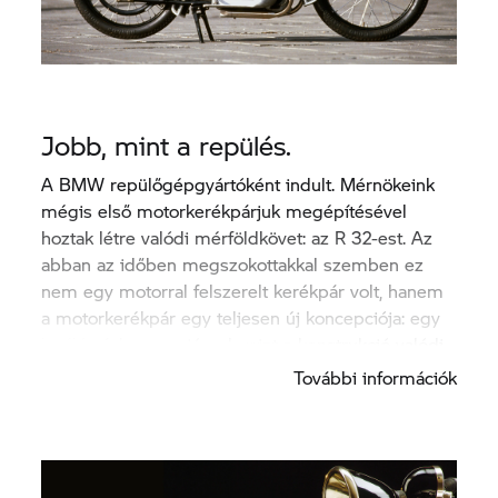
Jobb, mint a repülés.
A BMW repülőgépgyártóként indult. Mérnökeink
mégis első motorkerékpárjuk megépítésével
hoztak létre valódi mérföldkövet: az R 32-est. Az
abban az időben megszokottakkal szemben ez
nem egy motorral felszerelt kerékpár volt, hanem
a motorkerékpár egy teljesen új koncepciója: egy
kiváló vázkoncepció, valamint a konstrukció valódi
részét alkotó motor.
További információk