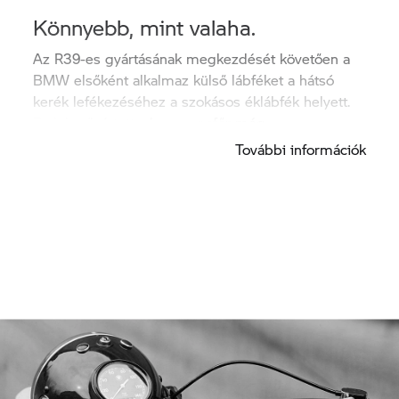
Könnyebb, mint valaha.
Az R39-es gyártásának megkezdését követően a
BMW elsőként alkalmaz külső lábféket a hátsó
kerék lefékezéséhez a szokásos éklábfék helyett.
Ez lehetővé tette, hogy a sofőr még
biztonságosabban és könnyebben fékezzen.
További információk