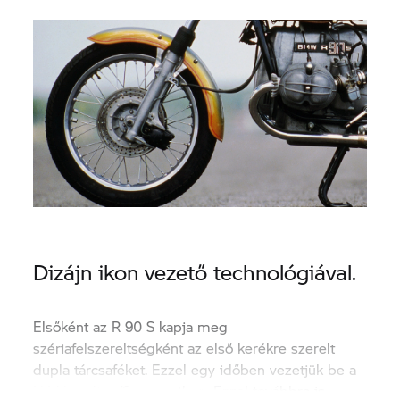
Dizájn ikon vezető technológiával.
Elsőként az R 90 S kapja meg
szériafelszereltségként az első kerékre szerelt
dupla tárcsaféket. Ezzel egy időben vezetjük be a
H4 lámpát a /6 sorozatban. Ezzel továbbra is