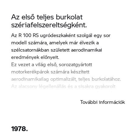
Az első teljes burkolat
szériafelszereltségként.
Az R 100 RS ugródeszkaként szolgál egy sor
modell számára, amelyek már élvezik a
szélcsatornákban született aerodinamikai
eredmények előnyeit.
Ez vezet a világ első, sorozatgyártott
motorkerékpárok számára készített
aerodinamikailag optimalizált, teljes burkolatához.
Az alacsony légellenállás és a sisakra gyakorolt
alacsony nyomás előnyeit különösen a hosszú
távon motorozók érezhetik.
További információk
1978.