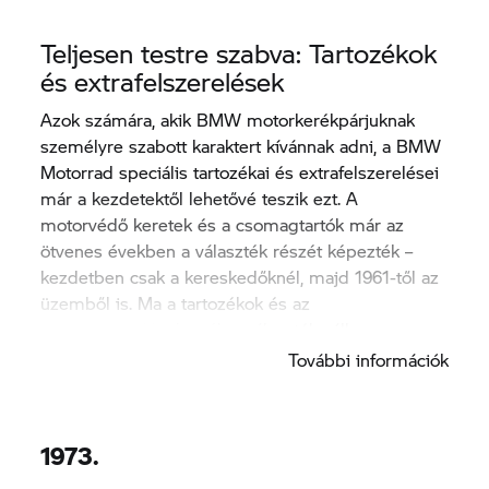
Teljesen testre szabva: Tartozékok
és extrafelszerelések
Azok számára, akik BMW motorkerékpárjuknak
személyre szabott karaktert kívánnak adni, a BMW
Motorrad speciális tartozékai és extrafelszerelései
már a kezdetektől lehetővé teszik ezt. A
motorvédő keretek és a csomagtartók már az
ötvenes években a választék részét képezték –
kezdetben csak a kereskedőknél, majd 1961-től az
üzemből is. Ma a tartozékok és az
extrafelszerelések széles választéka áll
rendelkezésre ahhoz, hogy megalkothasd saját,
További információk
személyre szabott BMW motorkerékpárodat.
1973.