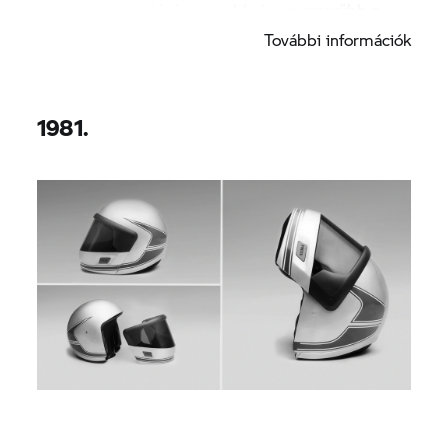
előnye, hogy sokkal gyorsabb és egyszerűbb a
hátsó kerék cseréje.
További információk
1981.