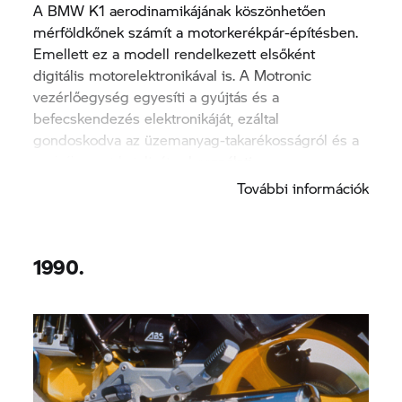
A BMW K1 aerodinamikájának köszönhetően
mérföldkőnek számít a motorkerékpár-építésben.
Emellett ez a modell rendelkezett elsőként
digitális motorelektronikával is. A Motronic
vezérlőegység egyesíti a gyújtás és a
befecskendezés elektronikáját, ezáltal
gondoskodva az üzemanyag-takarékosságról és a
szabályozott katalizátor használati
követelményeinek teljesüléséről.
További információk
1990.