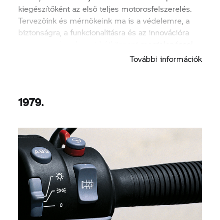
kiegészítőként az első teljes motorosfelszerelés.
Tervezőink és mérnökeink ma is a védelemre, a
biztonságra, a funkcionalitásra és az innovációra
összpontosítanak, ami hétköznapi megjelenéssel
párosul.
További információk
1979.