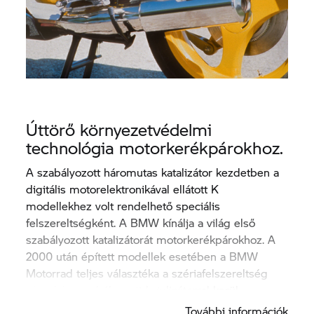
Úttörő környezetvédelmi
technológia motorkerékpárokhoz.
A szabályozott háromutas katalizátor kezdetben a
digitális motorelektronikával ellátott K
modellekhez volt rendelhető speciális
felszereltségként. A BMW kínálja a világ első
szabályozott katalizátorát motorkerékpárokhoz. A
2000 után épített modellek esetében a BMW
Motorrad teljes választéka a szériafelszereltség
részeként szabályozott katalizátorral kerül
forgalomba.
További információk