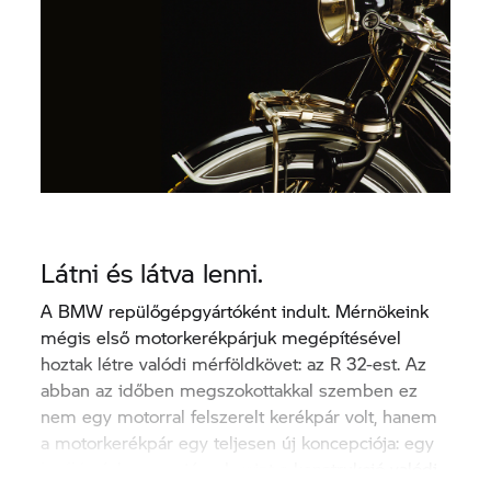
Látni és látva lenni.
A BMW repülőgépgyártóként indult. Mérnökeink
mégis első motorkerékpárjuk megépítésével
hoztak létre valódi mérföldkövet: az R 32-est. Az
abban az időben megszokottakkal szemben ez
nem egy motorral felszerelt kerékpár volt, hanem
a motorkerékpár egy teljesen új koncepciója: egy
kiváló vázkoncepció, valamint a konstrukció valódi