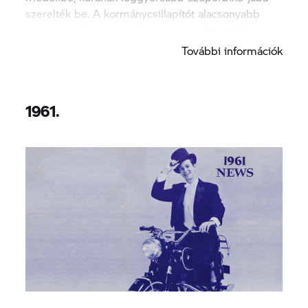
szerelték be. A kormánycsillapítót alacsonyabb
sebességnél akár ki is lehet kapcsolni a jobb
kezelhetőség érdekében.
További információk
1961.