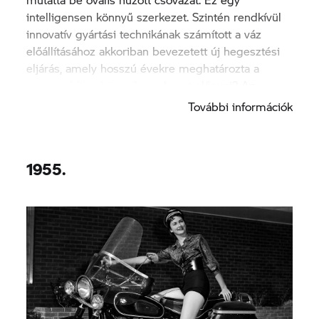
intelligensen könnyű szerkezet. Szintén rendkívül
innovatív gyártási technikának számított a váz
előállításához akkoriban bevezetett új hegesztési
eljárás, amely hosszú évekre meghatározta a
trendet. Mik a könnyű szerkezet előnyei? Az
alacsony súllyal párosuló nagyfokú rugalmasság.
További információk
1955.