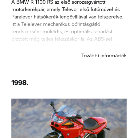
A BMW R 1100 RS az első sorozatgyártott
motorkerékpár, amely Televor első futóművel és
Paralever hátsókerék-lengővillával van felszerelve.
Itt a Telelever mechanikus bólintásgátló
rendszerként működik, és optimális tapadást
biztosít még teljes fékezéskor is. Az ABS-sel
kombinálva a féktávolságok ismét csak jelentősen
megrövidülnek.
További információk
1998.