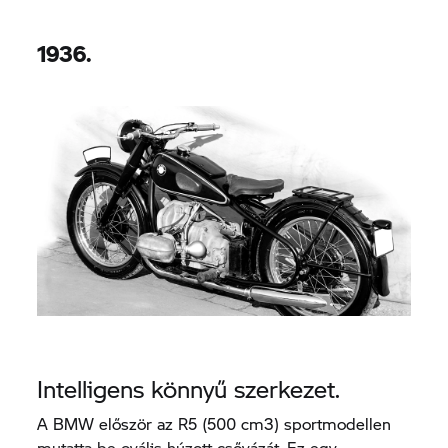
1936.
Intelligens könnyű szerkezet.
A BMW először az R5 (500 cm3) sportmodellen
mutatta be ovális húzott csővázát. Ez egy