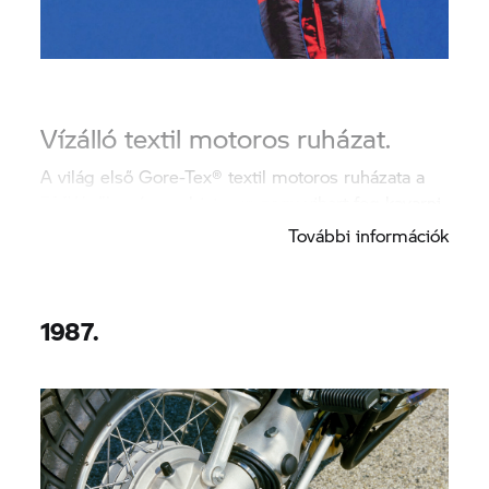
Vízálló textil motoros ruházat.
A világ első Gore-Tex® textil motoros ruházata a
BMW-től egészen biztosan nagy vihart fog kavarni,
és forradalmasítja a motorozást.
További információk
1987.