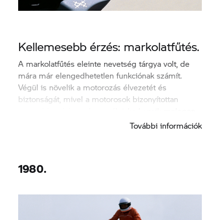
Kellemesebb érzés: markolatfűtés.
A markolatfűtés eleinte nevetség tárgya volt, de
mára már elengedhetetlen funkciónak számít.
Végül is növelik a motorozás élvezetét és
biztonságát, mivel a motorosok bizonyítottan
gyorsabban képesek reagálni, ha kezeik melegen
vannak tartva.
További információk
1980.