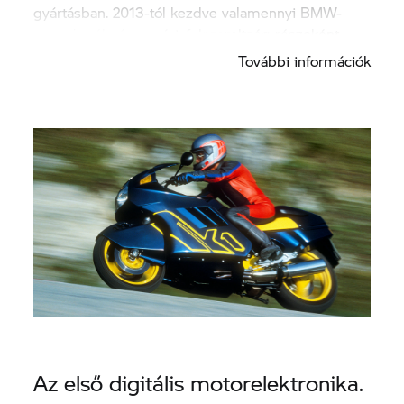
gyártásban. 2013-tól kezdve valamennyi BMW-
motorkerékpár a szériafelszereltség részeként
ABS-sel van felszerelve.
További információk
Az első digitális motorelektronika.