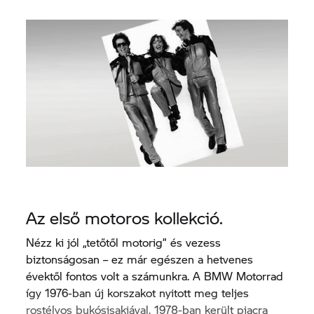
Az első motoros kollekció.
Nézz ki jól „tetőtől motorig” és vezess
biztonságosan – ez már egészen a hetvenes
évektől fontos volt a számunkra. A BMW Motorrad
így 1976-ban új korszakot nyitott meg teljes
rostélyos bukósisakjával. 1978-ban került piacra