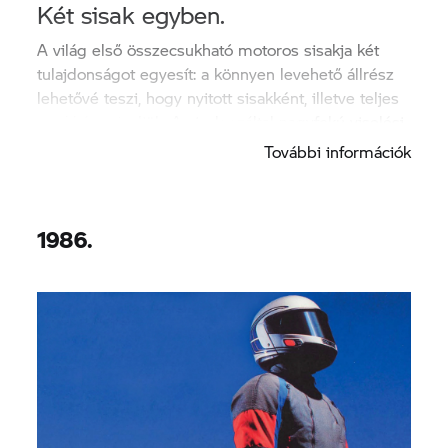
Két sisak egyben.
A világ első összecsukható motoros sisakja két
tulajdonságot egyesít: a könnyen levehető állrész
lehetővé teszi, hogy nyitott sisakként, illetve teljes
sisakként viseljük. A sisak ezáltal nagyfokú viselési
és üzemelési komfortot biztosít.
További információk
1986.