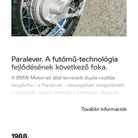
Paralever. A futómű-technológia
fejlődésének következő foka.
A BMW Motorrad által tervezett dupla csuklós
lengővilla – a Paralever – lényegében megszünteti
a hajtóerők zavaró átvitelét a futóműre, ahogyan
azt az R 80 GS és az R 100 GS modellek
demonstrálták 1987-ben.
További információk
1988.