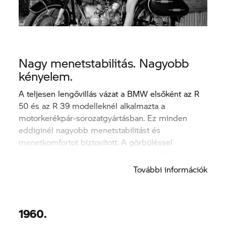
Nagy menetstabilitás. Nagyobb
kényelem.
A teljesen lengővillás vázat a BMW elsőként az R
50 és az R 39 modelleknél alkalmazta a
motorkerékpár-sorozatgyártásban. Ez minden
eddiginél nagyobb menetstabilitást és
menetkomfortot biztosított. A görbüléssel
szembeni optimális ellenállást leginkább az
oldalkocsis motorosok értékelik.
További információk
1960.