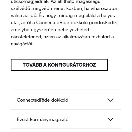
úticsomagjaidnak. Az állítható magasságú
szélvédő megvéd menet közben, ha viharosabbá
válna az idő. És hogy mindig megtaláld a helyes
utat, arról a ConnectedRide dokkoló gondoskodik,
amelybe egyszerűen behelyezheted
okostelefonod, aztán az alkalmazásra bízhatod a
navigációt.
TOVÁBB A KONFIGURÁTORHOZ
ConnectedRide dokkoló
Ezüst kormánymagasító