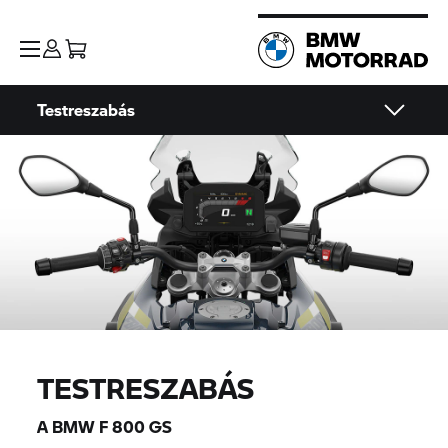
Testreszabás
TESTRESZABÁS
A BMW
F 800 GS