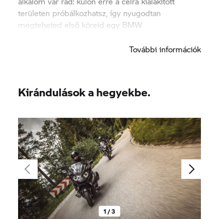
alkalom vár rád: külön erre a célra kialakított
területen próbálkozhatsz, így nyugodtan
megteheted első köreid egy BMW
motorkerékpáron.
További információk
Kirándulások a hegyekbe.
1 / 3