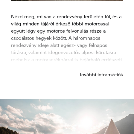
Nézd meg, mi van a rendezvény területén túl, és a
világ minden tájáról érkező többi motorossal
együtt légy egy motoros felvonulás része a
csodálatos hegyek között. A háromnapos
rendezvény ideje alatt egész- vagy félnapos
túrákra, valamint idegenvezetős alpesi körutakra
mehetsz a motorkerékpárral is bejárható erdészeti
és erdei utakon.
További információk