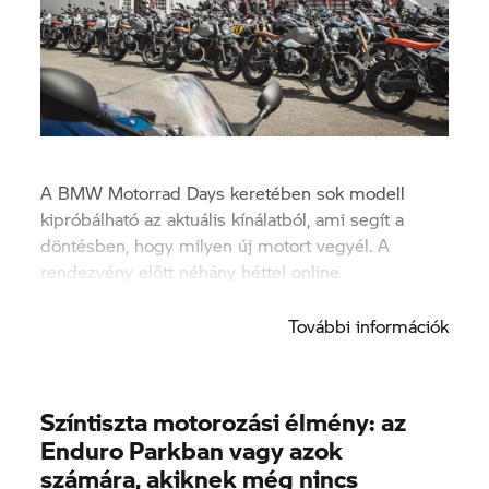
A BMW Motorrad Days keretében sok modell
kipróbálható az aktuális kínálatból, ami segít a
döntésben, hogy milyen új motort vegyél. A
rendezvény előtt néhány héttel online
jelentkezhetsz a tesztmotorozásra.
További információk
Színtiszta motorozási élmény: az
Enduro Parkban vagy azok
számára, akiknek még nincs