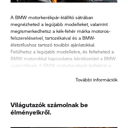
A BMW motorkerékpár-kiállító sátrában
megnézheted a legújabb modelleket, valamint
megismerkedhetsz a kék-fehér márka motoros-
felszereléseivel, tartozékaival és a BMW-
életstílushoz tartozó további ajánlatokkal.
Felülhetsz a legújabb modellekre, és felteheted a
BMW motorokkal kapcsolatos kérdéseidet a BMW
szakértőinek. A BMW motorkerékpár-kollekció a
helyszínen meg is vásárolható.
További információk
Világutazók számolnak be
élményeikről.