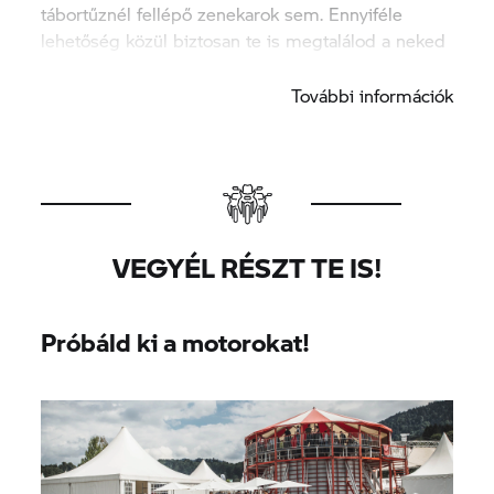
tábortűznél fellépő zenekarok sem. Ennyiféle
lehetőség közül biztosan te is megtalálod a neked
valót.
További információk
VEGYÉL RÉSZT TE IS!
Próbáld ki a motorokat!