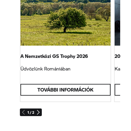
A Nemzetközi
GS Trophy
2026
2027 tö
Üdvözlünk Romániában
Karakte
TOVÁBBI INFORMÁCIÓK
1 / 2