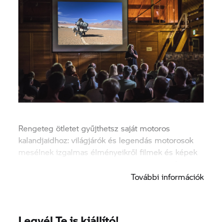
Rengeteg ötletet gyűjthetsz saját motoros
kalandjaidhoz: világjárók és legendás motorosok
mesélnek izgalmas élményeikről filmek és képek
formájában. Nézz be a BMW motoros moziba.
További információk
Legyél Te is kiállító!