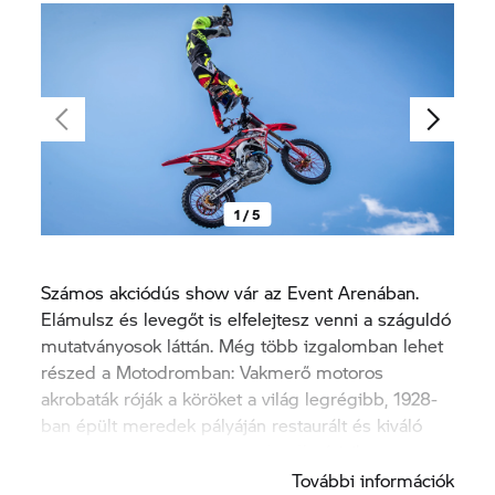
1 / 5
Számos akciódús show vár az Event Arenában.
Elámulsz és levegőt is elfelejtesz venni a száguldó
mutatványosok láttán. Még több izgalomban lehet
részed a Motodromban: Vakmerő motoros
akrobaták róják a köröket a világ legrégibb, 1928-
ban épült meredek pályáján restaurált és kiváló
állapotban lévő BMW-motorkerékpárjaikon.
További információk