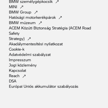
BMW
személygépkocsik
MINI
BMW
Group
Hatósági
motorkerékpárok
BMW
múzeum
ACEM Közúti Biztonság Stratégia (ACEM Road
Safety
Strategy)
Akadálymentesítési
nyilatkozat
Cookie-k
Adatvédelmi
szabályzat
Impresszum
Jogi
közlemény
Kapcsolat
Reach
DSA
Európai Uniós akkumulátor
szabályozás