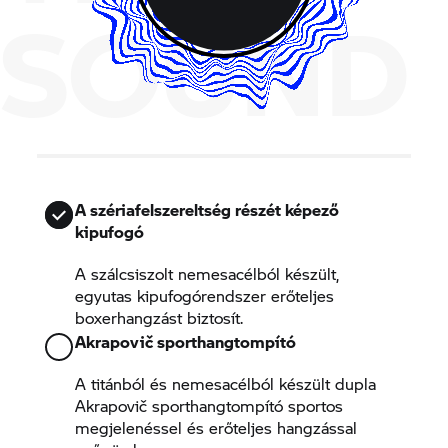
SOUND
A szériafelszereltség részét képező
kipufogó
A szálcsiszolt nemesacélból készült,
egyutas kipufogórendszer erőteljes
boxerhangzást biztosít.
Akrapovič sporthangtompító
A titánból és nemesacélból készült dupla
Akrapovič sporthangtompító sportos
megjelenéssel és erőteljes hangzással