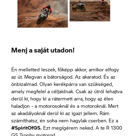
Menj a saját utadon!
Én melletted leszek, főképp akkor, amikor elfogy
az út. Megvan a bátorságod. Az akaratod. És az
önbizalmad. Olyan kerékpárra van szükséged,
amely megfelel a céljaidnak. Csak az útról lehajtva
derül ki, hogy ki a rátermett arra, hogy az élen
haladjon - a motorosoknál és a motoroknál. Mert
az akadályoknál derül ki az igazi jellem. Rám
számíthatsz, én soha nem hagylak cserben. Ez a
#SpiritOfGS.
Ezt megígérem neked. A te R 1300
GS Trophy
motorod.