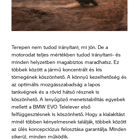
Terepen nem tudod irányítani, mi jön. De a
motorodat teljes mértékben tudod irányítani– és
minden helyzetben magabiztos maradhatsz. Ez
többek között a jármű koncentrált és kis
tömegének köszönhető. A könnyű kezelhetőség és
az optimális mozgásszabadság a lapos
tankvégnek és a rövid hátsó résznek is
köszönhető. A lenyűgöző menetstabilitás egyebek
mellett a BMW EVO Telelever első
felfüggesztésnek is köszönhető. Hogy a kialakítást
minél többen kényelmesnek találják, többek között
az ülés koncepciózus felosztása garantálja. Minden
sikerül, minden működik.