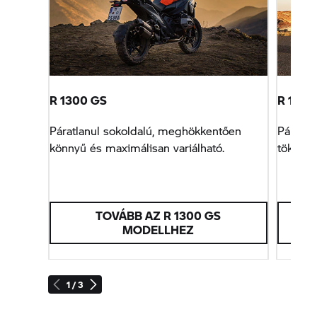
R 1300 GS
R 1300 
Páratlanul sokoldalú, meghökkentően
Páratla
könnyű és maximálisan variálható.
tökélet
TOVÁBB AZ R 1300 GS
MODELLHEZ
T
1 / 3