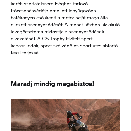
kerék szériafelszereltséghez tartozó
fröccsenésvédője emellett lenyűgözően
hatékonyan csökkenti a motor saját maga által
okozott szennyeződését: A menet közben kialakuló
levegőcsatorna biztosítja a szennyeződések
elvezetését. A
GS Trophy
kivitelt sport
kapaszkodók, sport szélvédő és sport utaslábtartó
teszi teljessé.
Maradj mindig magabiztos!