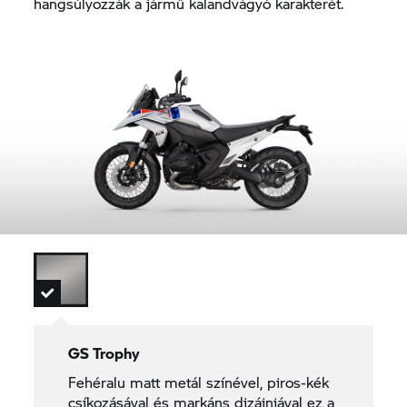
hangsúlyozzák a jármű kalandvágyó karakterét.
GS Trophy
Fehéralu matt metál színével, piros-kék
csíkozásával és markáns dizájnjával ez a