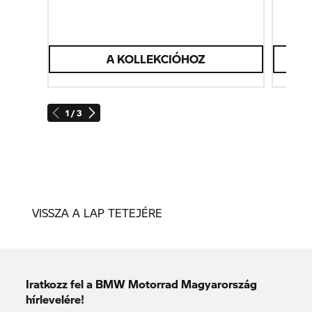
A KOLLEKCIÓHOZ
T
1 / 3
VISSZA A LAP TETEJÉRE
Iratkozz fel a BMW Motorrad Magyarország
hírlevelére!