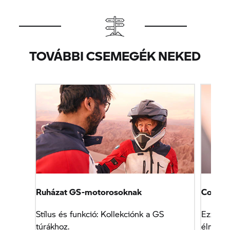
TOVÁBBI CSEMEGÉK NEKED
Ruházat GS-motorosoknak
Connec
Stílus és funkció: Kollekciónk a GS
Ezzel a
túrákhoz.
élménye