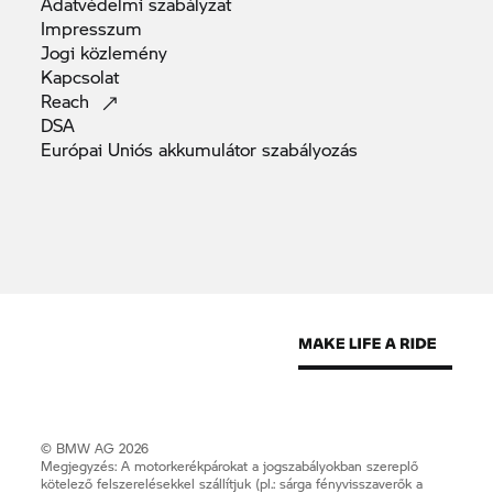
Adatvédelmi
szabályzat
Impresszum
Jogi
közlemény
Kapcsolat
Reach
DSA
Európai Uniós akkumulátor
szabályozás
© BMW AG 2026
Megjegyzés: A motorkerékpárokat a jogszabályokban szereplő
kötelező felszerelésekkel szállítjuk (pl.: sárga fényvisszaverők a