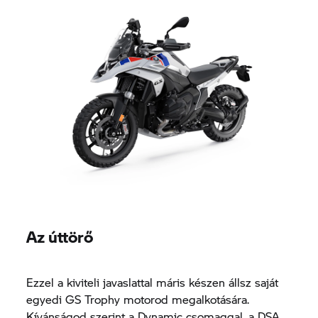
Az úttörő
Ezzel a kiviteli javaslattal máris készen állsz saját
egyedi
GS Trophy
motorod megalkotására.
Kívánságod szerint a Dynamic csomaggal, a DSA