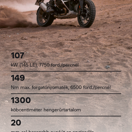
107
kW (145 LE), 7750 ford./percnél
149
Nm max. forgatónyomaték, 6500 ford./percnél
1300
köbcentiméter hengerűrtartalom
20
mm-rel hosszabb rugóút az opcionális