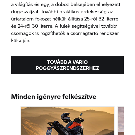
a világítás és egy, a doboz belsejében elhelyezett
dugaszaljzat. További praktikus érdekesség az
űrtartalom fokozat nélküli állítása 25-ről 32 literre
és 24-ről 30 literre. A fülek segítségével további
csomagok is rögzíthetők a csomagtartó rendszer
külsején.
TOVÁBB A VARIO
POGGYÁSZRENDSZERHEZ
Minden igényre felkészítve