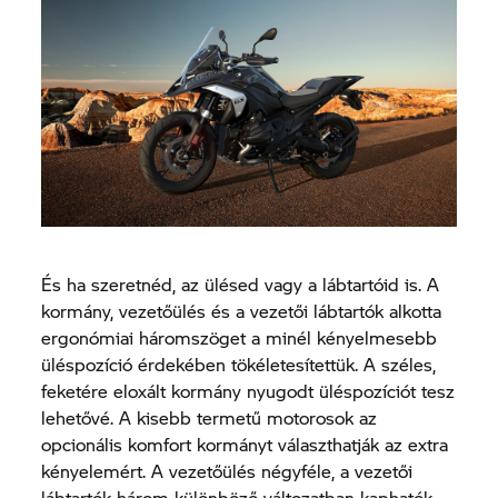
És ha szeretnéd, az ülésed vagy a lábtartóid is. A
kormány, vezetőülés és a vezetői lábtartók alkotta
ergonómiai háromszöget a minél kényelmesebb
üléspozíció érdekében tökéletesítettük. A széles,
feketére eloxált kormány nyugodt üléspozíciót tesz
lehetővé. A kisebb termetű motorosok az
opcionális komfort kormányt választhatják az extra
kényelemért. A vezetőülés négyféle, a vezetői
lábtartók három különböző változatban kaphatók,