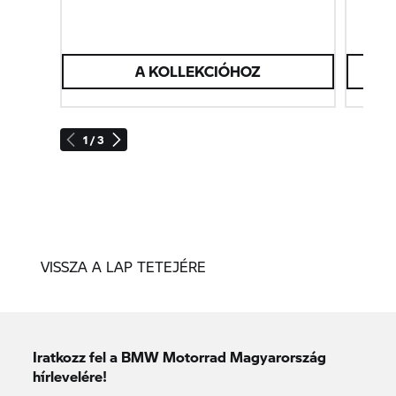
A KOLLEKCIÓHOZ
T
1 / 3
VISSZA A LAP TETEJÉRE
Iratkozz fel a BMW Motorrad Magyarország
hírlevelére!