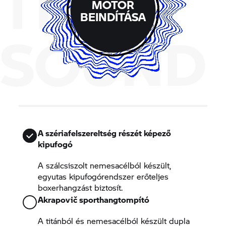
THE
MOTOR
BEINDÍTÁSA
SOUND
A szériafelszereltség részét képező
kipufogó
A szálcsiszolt nemesacélból készült,
egyutas kipufogórendszer erőteljes
boxerhangzást biztosít.
Akrapovič sporthangtompító
A titánból és nemesacélból készült dupla