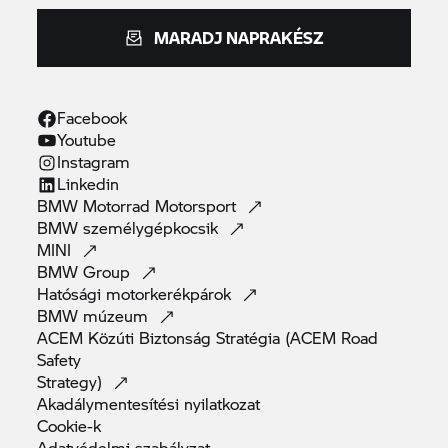
MARADJ NAPRAKÉSZ
Facebook
Youtube
Instagram
Linkedin
BMW Motorrad
Motorsport
BMW
személygépkocsik
MINI
BMW
Group
Hatósági
motorkerékpárok
BMW
múzeum
ACEM Közúti Biztonság Stratégia (ACEM Road
Safety
Strategy)
Akadálymentesítési
nyilatkozat
Cookie-k
Adatvédelmi
szabályzat