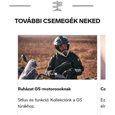
TOVÁBBI CSEMEGÉK NEKED
Ruházat GS-motorosoknak
Connec
Stílus és funkció: Kollekciónk a GS
Ezzel a
túrákhoz.
élménye