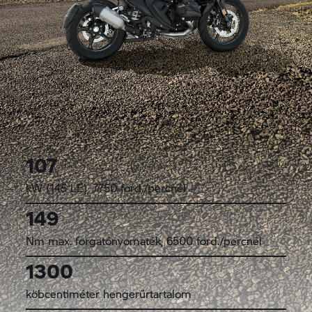
107
kW (145 LE), 7750 ford./percnél
149
Nm max. forgatónyomaték, 6500 ford./percnél
1300
köbcentiméter hengerűrtartalom