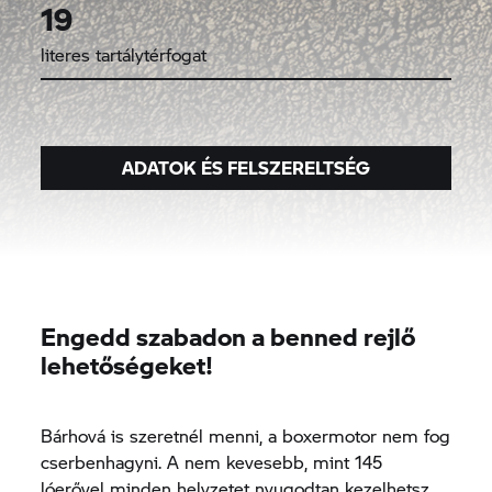
19
literes tartálytérfogat
ADATOK ÉS FELSZERELTSÉG
Engedd szabadon a benned rejlő
lehetőségeket!
Bárhová is szeretnél menni, a boxermotor nem fog
cserbenhagyni. A nem kevesebb, mint 145
lóerővel minden helyzetet nyugodtan kezelhetsz,