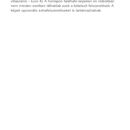
villaszáron – Euro 4). A honlapon található képeken és videókban
nem minden esetben láthatóak ezek a kötelező felszerelések. A
képek opcionális extrafelszereléseket is tartalmazhatnak.