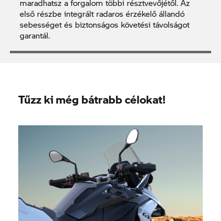
maradhatsz a forgalom többi résztvevőjétől. Az
első részbe integrált radaros érzékelő állandó
sebességet és biztonságos követési távolságot
garantál.
Tűzz ki még bátrabb célokat!