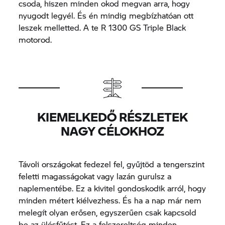
csoda, hiszen minden okod megvan arra, hogy
nyugodt legyél. És én mindig megbízhatóan ott
leszek melletted. A te R 1300 GS Triple Black
motorod.
KIEMELKEDŐ RÉSZLETEK
NAGY CÉLOKHOZ
Távoli országokat fedezel fel, gyűjtöd a tengerszint
feletti magasságokat vagy lazán gurulsz a
naplementébe. Ez a kivitel gondoskodik arról, hogy
minden métert kiélvezhess. És ha a nap már nem
melegít olyan erősen, egyszerűen csak kapcsold
be az ülésfűtést. Ez a felszereltség minden