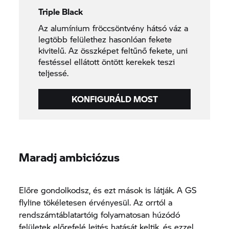
Triple Black
Az alumínium fröccsöntvény hátsó váz a
legtöbb felülethez hasonlóan fekete
kivitelű. Az összképet feltűnő fekete, uni
festéssel ellátott öntött kerekek teszi
teljessé.
KONFIGURÁLD MOST
Maradj ambiciózus
Előre gondolkodsz, és ezt mások is látják. A GS
flyline tökéletesen érvényesül. Az orrtól a
rendszámtáblatartóig folyamatosan húzódó
felületek előrefelé lejtés hatását keltik, és ezzel