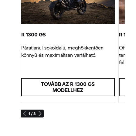
R 1300 GS
R 130
Páratlanul sokoldalú, meghökkentően
Off-roa
könnyű és maximálisan variálható.
terepen
felkészí
TOVÁBB AZ R 1300 GS
MODELLHEZ
1 / 3