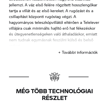
jellemzi. A váz első felére rögzített hosszlengőkar
tartja a villát és az első kereket. A rugózást és a
csillapítást központi rugóstag végzi. A
hagyományos teleszkópvillától eltérően a Telelever
villájára csak minimális hajlító erő hat fékezéskor
és útegyenetlenségeken való áthaladáskor, emiatt
nem tudnak egymásnak feszülni külső és belső
csövei.
További előnye a Telelever konstrukciónak, hogy a
+ További információk
hagyományos teleszkópos villáknál kisebb
csőátmérők miatt könnyebb, továbbá érzékenyebb
a működése. Emellett a minimális rugózatlan
tömegnek és a gyors reakciónak köszönhetően
talajhullámos útszakaszon is mindig megbízhatóan
az útra tapad a kerék.
MÉG TÖBB TECHNOLÓGIAI
A Teleleverrel csak kis mértékben húzódik össze a
RÉSZLET
villa és süllyed le a motorkerékpár eleje
fékezéskor. Így pontosabb visszajelzést ad a