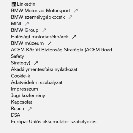
Linkedin
BMW Motorrad
Motorsport
BMW
személygépkocsik
MINI
BMW
Group
Hatósági
motorkerékpárok
BMW
múzeum
ACEM Közúti Biztonság Stratégia (ACEM Road
Safety
Strategy)
Akadálymentesítési
nyilatkozat
Cookie-k
Adatvédelmi
szabályzat
Impresszum
Jogi
közlemény
Kapcsolat
Reach
DSA
Európai Uniós akkumulátor
szabályozás