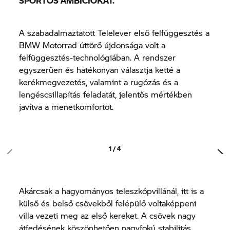
SPORTOS AMBÍCIÓKAT.
A szabadalmaztatott Telelever első felfüggesztés a
BMW Motorrad úttörő újdonsága volt a
felfüggesztés-technológiában. A rendszer
egyszerűen és hatékonyan választja ketté a
kerékmegvezetés, valamint a rugózás és a
lengéscsillapítás feladatát, jelentős mértékben
javítva a menetkomfortot.
1 / 4
Akárcsak a hagyományos teleszkópvillánál, itt is a
külső és belső csövekből felépülő voltaképpeni
villa vezeti meg az első kereket. A csövek nagy
átfedésének köszönhetően nagyfokú stabilitás